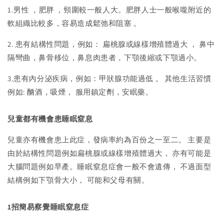
1.男性 ，肥胖 ，頸圍較一般人大。肥胖人士一般喉嚨附近的
軟組織比較多，容易造成鬆弛和阻塞 。
2. 患有結構性問題，例如： 扁桃腺或線樣增殖體過大 ， 鼻中
隔彎曲，鼻骨移位，鼻息肉患者，下顎後縮或下顎過小。
3.患有內分泌疾病，例如：甲狀腺功能過低 。 其他生活習慣
例如: 酗酒，吸煙， 服用鎮定劑，安眠藥。
兒童都有機會患睡眠窒息
兒童亦有機會患上此症，發病率約為百份之一至二。 主要是
由於結構性問題例如扁桃腺或線樣增殖體過大， 亦有可能是
大腦問題例如早產。睡眠窒息症會一般不會遺傳， 不過面型
結構例如下顎骨大小， 可能和父母有關。
1招簡易察覺睡眠窒息症