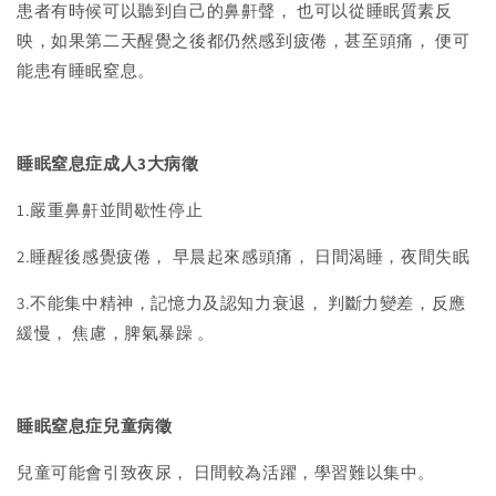
患者有時候可以聽到自己的鼻鼾聲， 也可以從睡眠質素反
映，如果第二天醒覺之後都仍然感到疲倦，甚至頭痛， 便可
能患有睡眠窒息。
睡眠窒息症成人3大病徵
1.嚴重鼻鼾並間歇性停止
2.睡醒後感覺疲倦， 早晨起來感頭痛， 日間渴睡，夜間失眠
3.不能集中精神，記憶力及認知力衰退， 判斷力變差，反應
緩慢， 焦慮，脾氣暴躁 。
睡眠窒息症兒童病徵
兒童可能會引致夜尿， 日間較為活躍，學習難以集中。