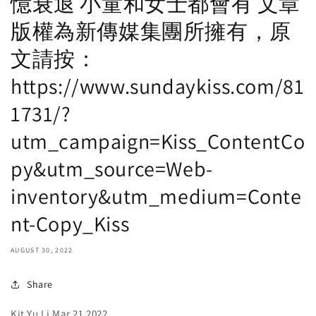
憶衰退 小童和女士都會有 文章
版權為新傳媒集團所擁有，原
文請按：
https://www.sundaykiss.com/81
1731/?
utm_campaign=Kiss_ContentCo
py&utm_source=Web-
inventory&utm_medium=Conte
nt-Copy_Kiss
AUGUST 30, 2022
Share
Kit Yu Li Mar 21 2022