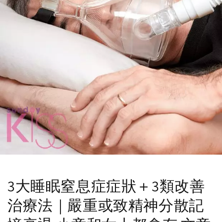
3大睡眠窒息症症狀＋3類改善
治療法｜嚴重或致精神分散記