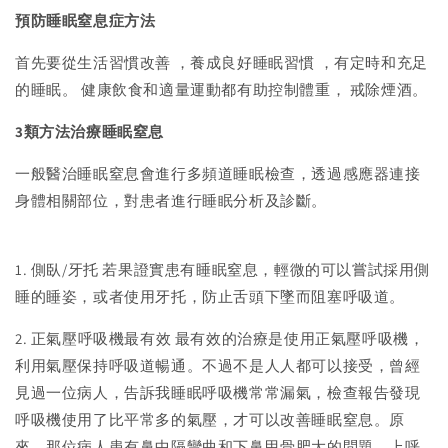
預防睡眠窒息症方法
首先要從生活習慣改善 ，養成良好睡眠習慣 ，有定時和充足
的睡眠。 健康飲食和適量運動都有助控制體重， 戒除煙酒。
3類方法治療睡眠窒息
一般醫治睡眠窒息會進行多頻道睡眠檢查，透過感應器連接
身體相關部位，對患者進行睡眠分析及診斷。
1. 側臥/牙托 若果證實患有睡眠窒息，輕微的可以嘗試採用側
睡的睡姿，或者使用牙托，防止舌頭下墜而阻塞呼吸道。
2. 正氣壓呼吸機最有效 最有效的治療是使用正氣壓呼吸機，
利用氣壓保持呼吸道暢通。不過不是人人都可以接受，曾經
見過一位病人，告訴我睡眠呼吸機常常漏氣，檢查報告發現
呼吸機使用了比平常多的氣壓，才可以改善睡眠窒息。原
來，那位病人患有鼻中隔彎曲和下鼻甲骨肥大的問題，上呼