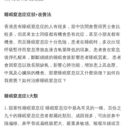
睡眠窒息症症狀+改善法
香港患有睡眠窒息症的人有很多，當中坊間會覺得男士會比
較多，但原來女士同樣都有機會患有此症，甚至小朋友都有
機會。而且睡眠窒息症十分危險，患者在睡眠時，多次出現
呼吸暫停而窒息導致血液含氧量降低的現象。患者會在窒息
後掙扎醒來，斷斷續續的睡眠會接影響患者睡眠質素。 患者
會因窒息以致長期缺氧，影響心肺功能，增加患上高血壓、
中風及心臟病的機會。那麼睡眠窒息症又什麼病徵？如何自
我察覺？如何治療睡眠窒息症？
睡眠窒息症3大類
1. 阻塞性睡眠窒息症 睡眠窒息症中最為常見的一種。百份之
九十的睡眠窒息症患者都屬此類別。成因很多，可由於鼻中
隔偏移、鼻甲骨或扁桃腺肥大、嚴重鼻敏感、喉嚨吊鐘或舌